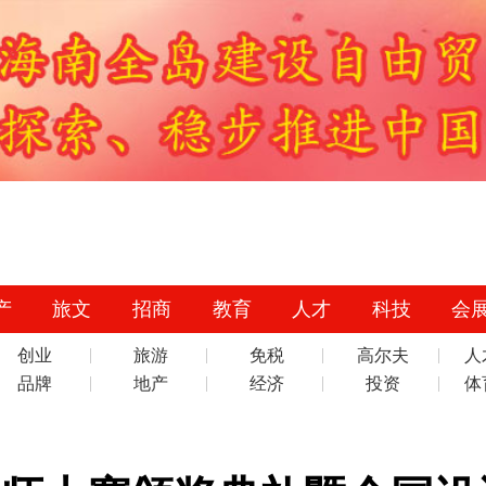
产
旅文
招商
教育
人才
科技
会
创业
旅游
免税
高尔夫
人
品牌
地产
经济
投资
体