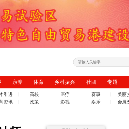
展
康养
体育
乡村振兴
社团
专题
才引进
高校
医疗
赛事
美丽
育资讯
政策
影视
娱乐
会展