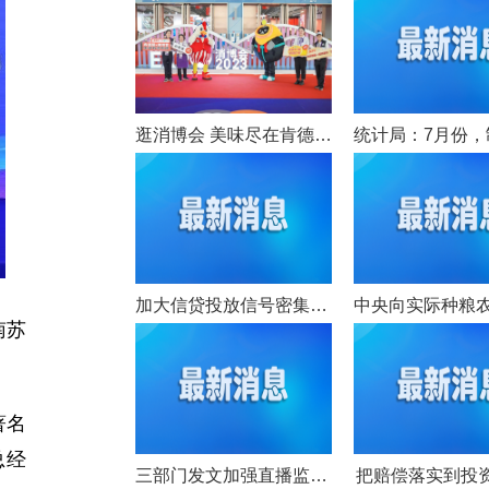
逛消博会 美味尽在肯德基&必胜客
加大信贷投放信号密集释放 业界预计5月份新增信贷环比上月大幅回升
南苏
著名
总经
三部门发文加强直播监管 平台有义务代扣代缴主播税款
把赔偿落实到投