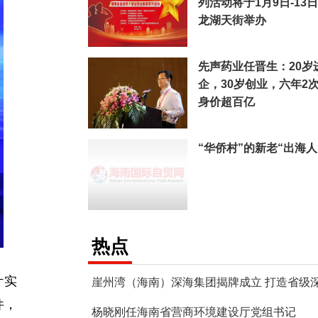
列活动将于1月9日-13
龙湖天街举办
先声药业任晋生：20岁
企，30岁创业，六年2次
身价超百亿
“华侨村”的新老“出海人
热点
计实
件，
杨晓刚任海南省营商环境建设厅党组书记