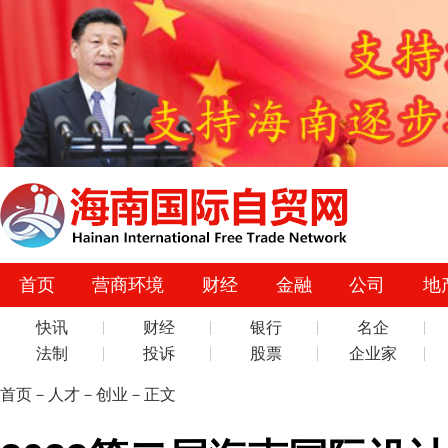
首页
营商环境
财经
金融
公司
地
快讯
财经
银行
名企
法制
投诉
股票
企业家
首页
－
人才
－
创业
－正文