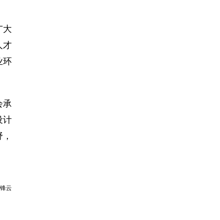
广大
人才
业环
会承
设计
野，
锋云